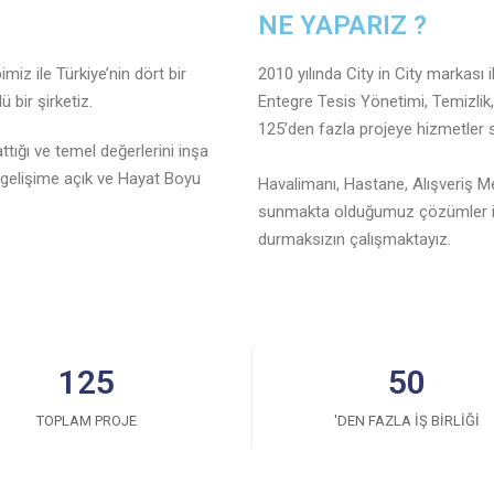
NE YAPARIZ ?
miz ile Türkiye’nin dört bir
2010 yılında City in City markası
 bir şirketiz.
Entegre Tesis Yönetimi, Temizlik,
125’den fazla projeye hizmetler
tığı ve temel değerlerini inşa
 gelişime açık ve Hayat Boyu
Havalimanı, Hastane, Alışveriş Me
sunmakta olduğumuz çözümler ile
durmaksızın çalışmaktayız.
125
50
TOPLAM PROJE
'DEN FAZLA IŞ BIRLIĞI