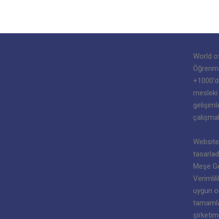
World o
Öğrenme”
+1000’de
mesleki
gelişiml
çalışmak
Websitem
tasarlad
Meşe Ge
Verimlil
uygun ola
tamamla
şirketim