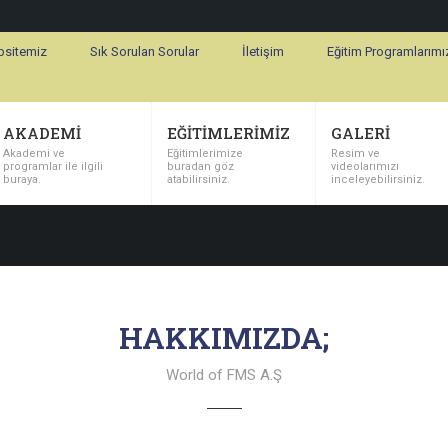
bsitemiz
Sık Sorulan Sorular
İletişim
Eğitim Programlarımı
AKADEMİ
EĞİTİMLERİMİZ
GALERİ
Akademi ve
Eğitimlerimize
Resim ve
programlar ile ilgili
buradan göz
videolarımızı
buraya.
atabilirsiniz.
inceleyebilirsiniz.
HAKKIMIZDA;
World of FMS A.Ş