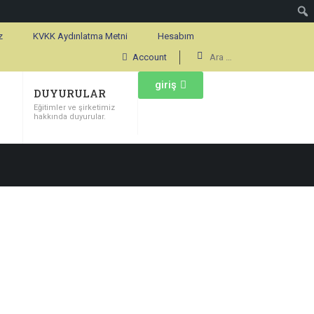
z
KVKK Aydınlatma Metni
Hesabım
Account
giriş
DUYURULAR
Eğitimler ve şirketimiz
hakkında duyurular.