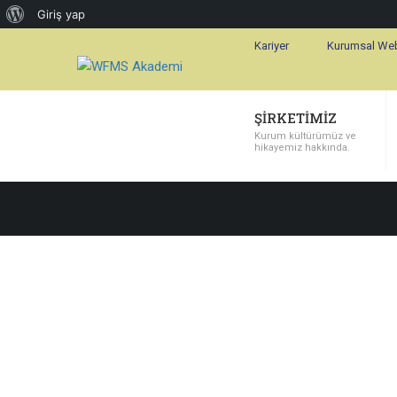
Giriş yap
Kariyer
Kurumsal We
ŞIRKETIMIZ
ŞİRKETİMİZ
Kurum kültürümüz ve
hikayemiz hakkında.