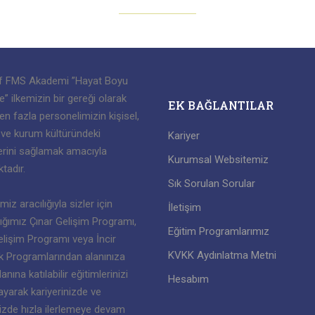
f FMS Akademi ”Hayat Boyu
 ilkemizin bir gereği olarak
EK BAĞLANTILAR
n fazla personelimizin kişisel,
 ve kurum kültüründeki
Kariyer
erini sağlamak amacıyla
Kurumsal Websitemiz
tadır.
Sık Sorulan Sorular
iz aracılığıyla sizler için
İletişim
ığımız Çınar Gelişim Programı,
Eğitim Programlarımız
lişim Programı veya İncir
KVKK Aydınlatma Metni
ik Programlarından alanınıza
nına katılabilir eğitimlerinizi
Hesabım
yarak kariyerinizde ve
izde hızla ilerlemeye devam