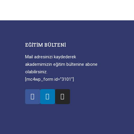
EĞITIM BÜLTENI
Mail adresinizi kaydederek
akademimizin eğitim bültenine abone
olabilirsiniz.
[mc4wp_form id=”3101″]