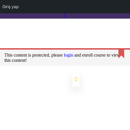
Giriş yap
Kariyer
Kurumsal Websitemiz
Sık Sorulan Sorular
İletişim
Eğitim Programlarımız
KVKK Aydınlatma Metni
Hesabım
This content is protected, please
login
and enroll course to view
this content!
Kariyer
Kurumsal Websitemiz
Sık Sorulan Sorular
İletişim
Eğitim Programlarımız
KVKK Aydınlatma Metni
Hesabım
Arama:
Account